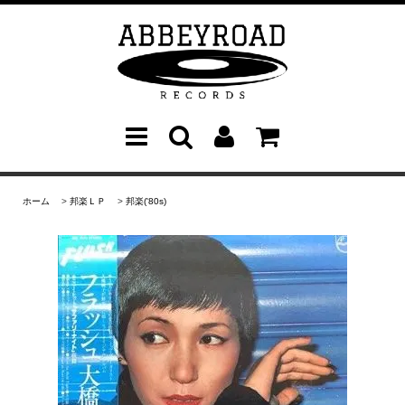
ホーム
>
邦楽ＬＰ
>
邦楽('80s)