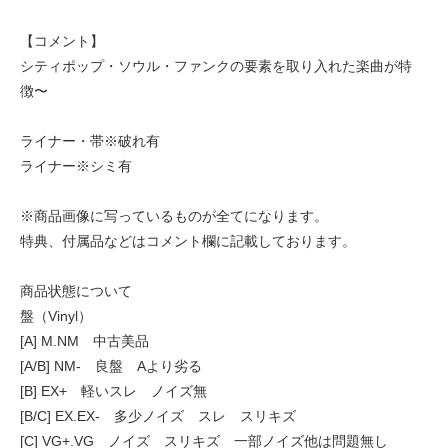
【コメント】
シティポップ・ソウル・ファンクの要素を取り入れた楽曲が特
徴〜
ライナー・帯※破れ有
ライナー※シミ有
※商品画像に写っているものが全てになります。
特典、付属品などはコメント欄に記載しております。
商品状態について
盤（Vinyl）
[A] M.NM 中古美品
[A/B] NM- 良盤 Aより劣る
[B] EX+ 軽いスレ ノイズ無
[B/C] EX.EX- 多少ノイズ スレ スリキズ
[C] VG+.VG ノイズ スリキズ 一部ノイズ他は問題無し