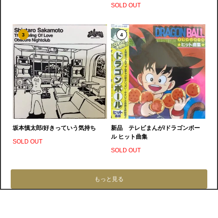
SOLD OUT
3
4
坂本慎太郎/好きっていう気持ち
新品 テレビまんが/ドラゴンボー
ル ヒット曲集
SOLD OUT
SOLD OUT
もっと見る