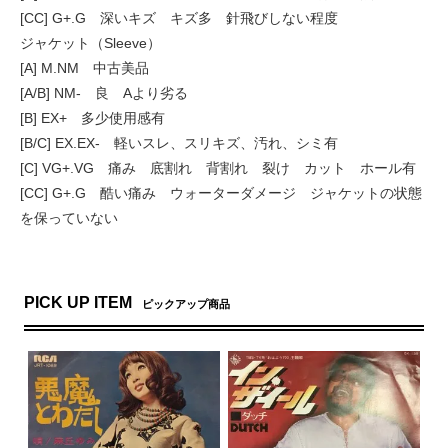
[CC] G+.G 深いキズ キズ多 針飛びしない程度
ジャケット（Sleeve）
[A] M.NM 中古美品
[A/B] NM- 良 Aより劣る
[B] EX+ 多少使用感有
[B/C] EX.EX- 軽いスレ、スリキズ、汚れ、シミ有
[C] VG+.VG 痛み 底割れ 背割れ 裂け カット ホール有
[CC] G+.G 酷い痛み ウォーターダメージ ジャケットの状態
を保っていない
PICK UP ITEM
ピックアップ商品