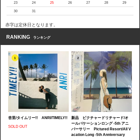
23
24
25
26
27
28
29
30
31
赤字は定休日となります。
RANKING
ランキング
1
2
杏里/タイムリー!! ANRI/TIMELY!!
新品 ピクチャードリチャード/オ
ールバケーションロング -5th アニ
SOLD OUT
バーサリー Pictured Resort/All V
acation Long -5th Anniversary