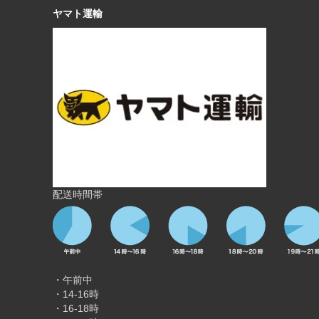
ヤマト運輸
配送時間帯
・午前中
・14-16時
・16-18時