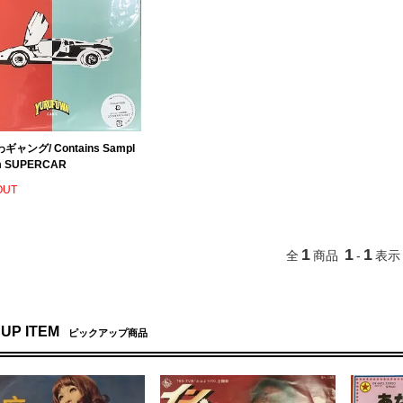
ャング/ Contains Sampl
om SUPERCAR
OUT
1
1
1
全
商品
-
表示
 UP ITEM
ピックアップ商品