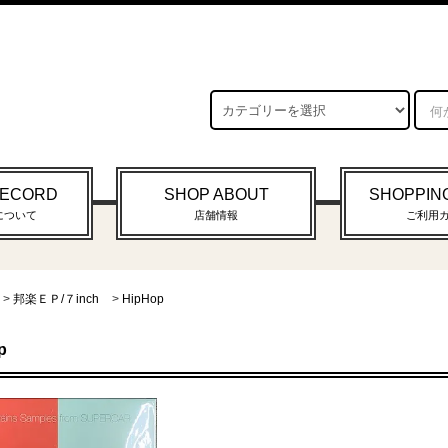
RECORD
SHOP ABOUT
SHOPPIN
について
店舗情報
ご利用
>
邦楽ＥＰ/７inch
>
HipHop
p