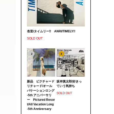
杏里/タイムリー!! ANRI/TIMELY!!
SOLD OUT
2
3
新品 ピクチャード
坂本慎太郎/好きっ
リチャード/オール
ていう気持ち
バケーションロング
SOLD OUT
-5th アニバーサリ
ー Pictured Resor
t/All Vacation Long
-5th Anniversary