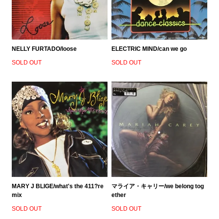
NELLY FURTADO/loose
ELECTRIC MIND/can we go
SOLD OUT
SOLD OUT
MARY J BLIGE/what's the 411?re
マライア・キャリー/we belong tog
mix
ether
SOLD OUT
SOLD OUT