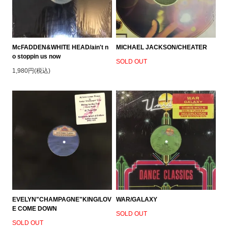
McFADDEN&WHITE HEAD/ain't n
MICHAEL JACKSON/CHEATER
o stoppin us now
SOLD OUT
1,980円(税込)
EVELYN"CHAMPAGNE"KING/LOV
WAR/GALAXY
E COME DOWN
SOLD OUT
SOLD OUT