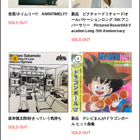
杏里/タイムリー!! ANRI/TIMELY!!
新品 ピクチャードリチャード/オ
ールバケーションロング -5th アニ
SOLD OUT
バーサリー Pictured Resort/All V
acation Long -5th Anniversary
SOLD OUT
3
4
坂本慎太郎/好きっていう気持ち
新品 テレビまんが/ドラゴンボー
ル ヒット曲集
SOLD OUT
SOLD OUT