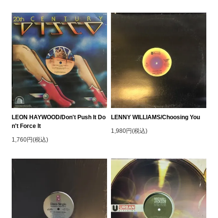
LEON HAYWOOD/Don't Push It Do
LENNY WILLIAMS/Choosing You
n't Force It
1,980円(税込)
1,760円(税込)