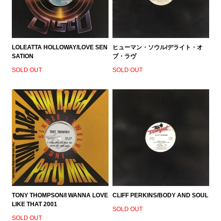
LOLEATTA HOLLOWAY/LOVE SEN
ヒューマン・ソウル/デライト・オ
SATION
ブ・ラヴ
SOLD OUT
SOLD OUT
TONY THOMPSON/I WANNA LOVE
CLIFF PERKINS/BODY AND SOUL
LIKE THAT 2001
SOLD OUT
SOLD OUT