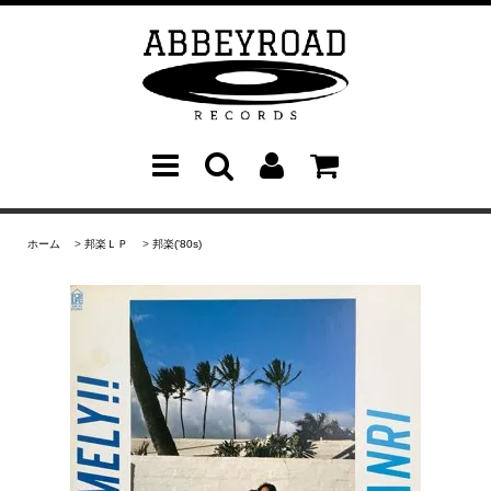
ホーム
>
邦楽ＬＰ
>
邦楽('80s)