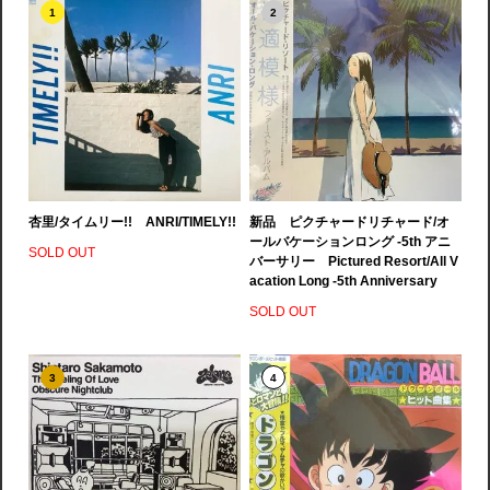
1
2
杏里/タイムリー!! ANRI/TIMELY!!
新品 ピクチャードリチャード/オ
ールバケーションロング -5th アニ
SOLD OUT
バーサリー Pictured Resort/All V
acation Long -5th Anniversary
SOLD OUT
3
4