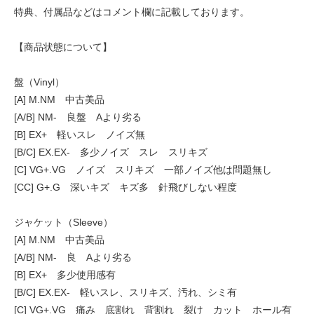
特典、付属品などはコメント欄に記載しております。
【商品状態について】
盤（Vinyl）
[A] M.NM 中古美品
[A/B] NM- 良盤 Aより劣る
[B] EX+ 軽いスレ ノイズ無
[B/C] EX.EX- 多少ノイズ スレ スリキズ
[C] VG+.VG ノイズ スリキズ 一部ノイズ他は問題無し
[CC] G+.G 深いキズ キズ多 針飛びしない程度
ジャケット（Sleeve）
[A] M.NM 中古美品
[A/B] NM- 良 Aより劣る
[B] EX+ 多少使用感有
[B/C] EX.EX- 軽いスレ、スリキズ、汚れ、シミ有
[C] VG+.VG 痛み 底割れ 背割れ 裂け カット ホール有