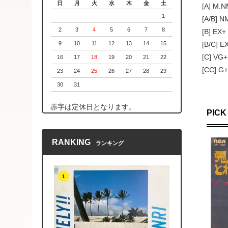
日
月
火
水
木
金
土
[A] M
1
[A/B]
2
3
4
5
6
7
8
[B] 
[B/C
9
10
11
12
13
14
15
[C] 
16
17
18
19
20
21
22
[CC]
23
24
25
26
27
28
29
30
31
赤字は定休日となります。
PICK
RANKING
ランキング
1