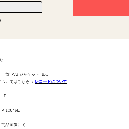
S
説明
盤: A/B ジャケット: B/C
についてはこちら→
レコードについて
LP
-10845E
】商品画像にて