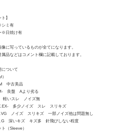
ント】
※シミ有
ー※日焼け有
画像に写っているものが全てになります。
付属品などはコメント欄に記載しております。
態について
yl）
.NM 中古美品
 NM- 良盤 Aより劣る
EX+ 軽いスレ ノイズ無
] EX.EX- 多少ノイズ スレ スリキズ
VG+.VG ノイズ スリキズ 一部ノイズ他は問題無し
 G+.G 深いキズ キズ多 針飛びしない程度
ト（Sleeve）