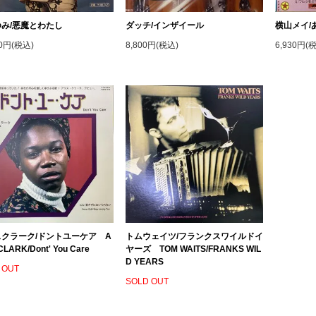
み/悪魔とわたし
ダッチ/インザイール
横山メイ/
00円(税込)
8,800円(税込)
6,930円(
クラーク/ドントユーケア A
トムウェイツ/フランクスワイルドイ
CLARK/Dont' You Care
ヤーズ TOM WAITS/FRANKS WIL
D YEARS
 OUT
SOLD OUT