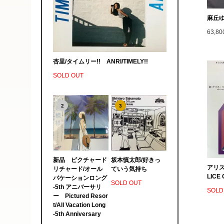
麻丘ゆ
63,8
杏里/タイムリー!! ANRI/TIMELY!!
SOLD OUT
2
3
新品 ピクチャード
坂本慎太郎/好きっ
アリス
リチャード/オール
ていう気持ち
LICE 
バケーションロング
SOLD OUT
-5th アニバーサリ
SOLD
ー Pictured Resor
t/All Vacation Long
-5th Anniversary