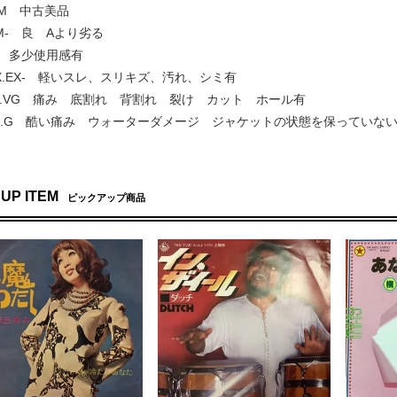
.NM 中古美品
 NM- 良 Aより劣る
EX+ 多少使用感有
] EX.EX- 軽いスレ、スリキズ、汚れ、シミ有
VG+.VG 痛み 底割れ 背割れ 裂け カット ホール有
 G+.G 酷い痛み ウォーターダメージ ジャケットの状態を保っていな
 UP ITEM
ピックアップ商品