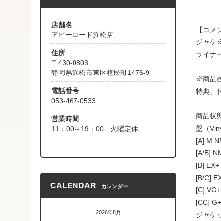
店舗名
【コメ
アビーロード浜松店
ジャケ
住所
ライナ
〒430-0803
静岡県浜松市東区植松町1476-9
※商品
電話番号
特典、
053-467-0533
商品状
営業時間
盤（Vin
11：00～19：00 火曜定休
[A] M
[A/B]
[B] 
[B/C
CALENDAR
カレンダー
[C] 
[CC]
2026年8月
ジャケッ