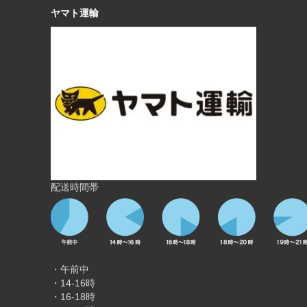
ヤマト運輸
配送時間帯
・午前中
・14-16時
・16-18時