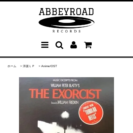
ホーム
>
洋楽ＬＰ
>
Anime/OST