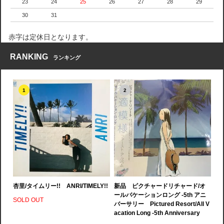
23
24
25
26
27
28
29
30
31
赤字は定休日となります。
RANKING
ランキング
1
2
杏里/タイムリー!! ANRI/TIMELY!!
新品 ピクチャードリチャード/オ
ールバケーションロング -5th アニ
SOLD OUT
バーサリー Pictured Resort/All V
acation Long -5th Anniversary