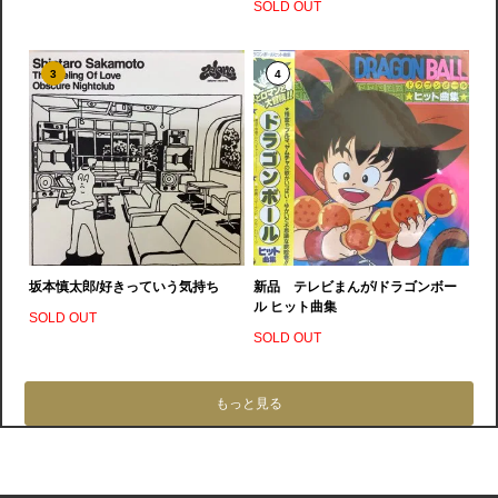
SOLD OUT
3
4
坂本慎太郎/好きっていう気持ち
新品 テレビまんが/ドラゴンボー
ル ヒット曲集
SOLD OUT
SOLD OUT
もっと見る