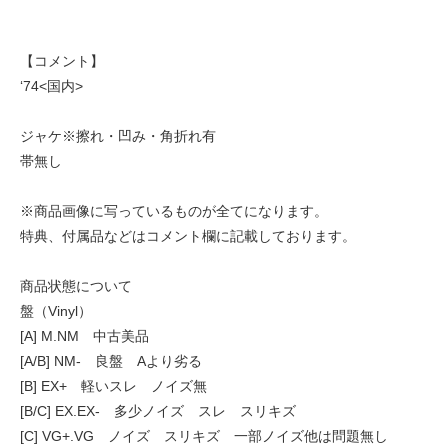
【コメント】
‘74<国内>
ジャケ※擦れ・凹み・角折れ有
帯無し
※商品画像に写っているものが全てになります。
特典、付属品などはコメント欄に記載しております。
商品状態について
盤（Vinyl）
[A] M.NM 中古美品
[A/B] NM- 良盤 Aより劣る
[B] EX+ 軽いスレ ノイズ無
[B/C] EX.EX- 多少ノイズ スレ スリキズ
[C] VG+.VG ノイズ スリキズ 一部ノイズ他は問題無し