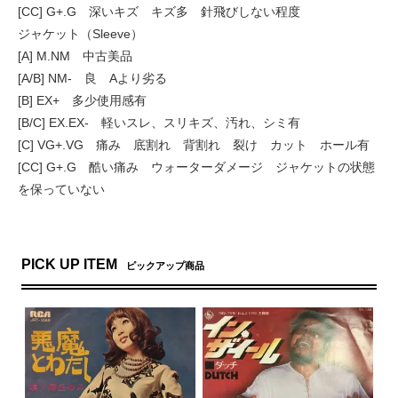
[CC] G+.G 深いキズ キズ多 針飛びしない程度
ジャケット（Sleeve）
[A] M.NM 中古美品
[A/B] NM- 良 Aより劣る
[B] EX+ 多少使用感有
[B/C] EX.EX- 軽いスレ、スリキズ、汚れ、シミ有
[C] VG+.VG 痛み 底割れ 背割れ 裂け カット ホール有
[CC] G+.G 酷い痛み ウォーターダメージ ジャケットの状態
を保っていない
PICK UP ITEM
ピックアップ商品