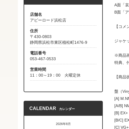
A面「哀
B面「
店舗名
アビーロード浜松店
【コメ
住所
〒430-0803
ジャケ
静岡県浜松市東区植松町1476-9
電話番号
※商品
053-467-0533
特典、
営業時間
11：00～19：00 火曜定休
【商品
盤（Vin
[A] M
[A/B]
CALENDAR
カレンダー
[B] 
[B/C
2026年8月
[C] 