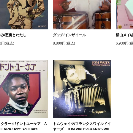
み/悪魔とわたし
ダッチ/インザイール
横山メイ/
00円(税込)
8,800円(税込)
6,930円(
クラーク/ドントユーケア A
トムウェイツ/フランクスワイルドイ
CLARK/Dont' You Care
ヤーズ TOM WAITS/FRANKS WIL