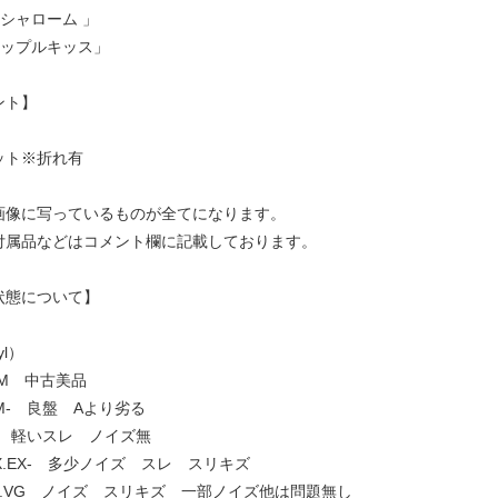
シャローム 」
アップルキッス」
ント】
ット※折れ有
画像に写っているものが全てになります。
付属品などはコメント欄に記載しております。
状態について】
yl）
.NM 中古美品
 NM- 良盤 Aより劣る
EX+ 軽いスレ ノイズ無
] EX.EX- 多少ノイズ スレ スリキズ
VG+.VG ノイズ スリキズ 一部ノイズ他は問題無し