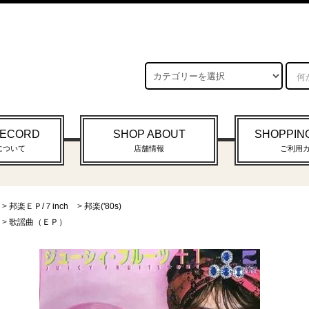
RECORD
SHOP ABOUT
SHOPPIN
について
店舗情報
ご利用
>
邦楽ＥＰ/７inch
>
邦楽('80s)
>
歌謡曲（ＥＰ）