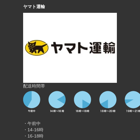
ヤマト運輸
配送時間帯
・午前中
・14-16時
・16-18時