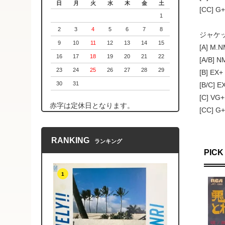
日
月
火
水
木
金
土
[CC]
1
2
3
4
5
6
7
8
ジャケッ
9
10
11
12
13
14
15
[A] M
16
17
18
19
20
21
22
[A/B]
23
24
25
26
27
28
29
[B] 
30
31
[B/C
[C] 
赤字は定休日となります。
[CC]
RANKING
ランキング
PICK
1