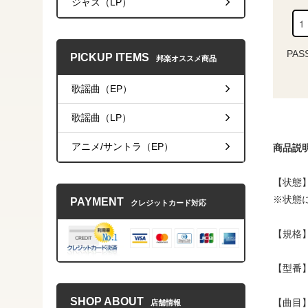
ジャズ（LP）
PAS
PICKUP ITEMS
邦楽オススメ商品
歌謡曲（EP）
歌謡曲（LP）
アニメ/サントラ（EP）
商品説
【状態】 
※状態
PAYMENT
クレジットカード対応
【規格】
【型番】A
SHOP ABOUT
【曲
店舗情報