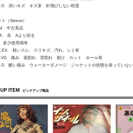
 G+.G 深いキズ キズ多 針飛びしない程度
ト（Sleeve）
.NM 中古美品
 NM- 良 Aより劣る
EX+ 多少使用感有
] EX.EX- 軽いスレ、スリキズ、汚れ、シミ有
VG+.VG 痛み 底割れ 背割れ 裂け カット ホール有
 G+.G 酷い痛み ウォーターダメージ ジャケットの状態を保っていな
 UP ITEM
ピックアップ商品