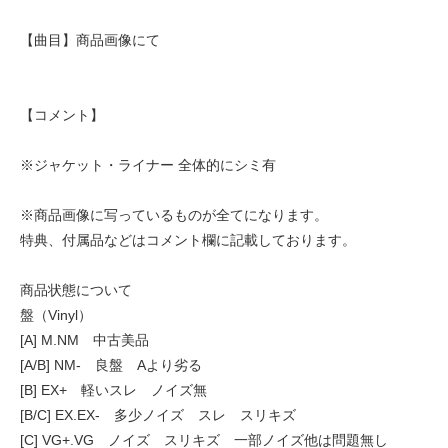
【曲目】商品画像にて
【コメント】
※ジャケット・ライナー 全体的にシミ有
※商品画像に写っているものが全てになります。
特典、付属品などはコメント欄に記載しております。
商品状態について
盤（Vinyl）
[A] M.NM 中古美品
[A/B] NM- 良盤 Aより劣る
[B] EX+ 軽いスレ ノイズ無
[B/C] EX.EX- 多少ノイズ スレ スリキズ
[C] VG+.VG ノイズ スリキズ 一部ノイズ他は問題無し