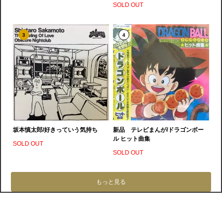
SOLD OUT
3
4
坂本慎太郎/好きっていう気持ち
新品 テレビまんが/ドラゴンボー
ル ヒット曲集
SOLD OUT
SOLD OUT
もっと見る