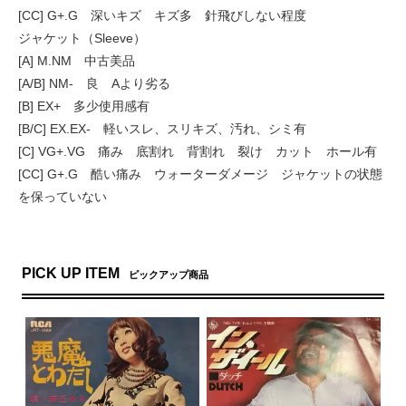
[CC] G+.G 深いキズ キズ多 針飛びしない程度
ジャケット（Sleeve）
[A] M.NM 中古美品
[A/B] NM- 良 Aより劣る
[B] EX+ 多少使用感有
[B/C] EX.EX- 軽いスレ、スリキズ、汚れ、シミ有
[C] VG+.VG 痛み 底割れ 背割れ 裂け カット ホール有
[CC] G+.G 酷い痛み ウォーターダメージ ジャケットの状態
を保っていない
PICK UP ITEM
ピックアップ商品