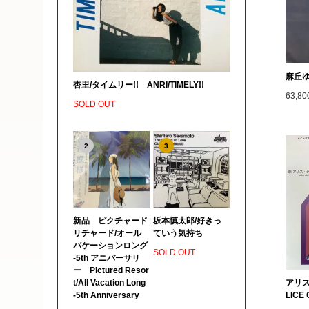
麻丘ゆ
杏里/タイムリー!! ANRI/TIMELY!!
63,8
SOLD OUT
2
3
新品 ピクチャード
坂本慎太郎/好きっ
リチャード/オール
ていう気持ち
バケーションロング
SOLD OUT
-5th アニバーサリ
ー Pictured Resor
t/All Vacation Long
アリス
-5th Anniversary
LICE 