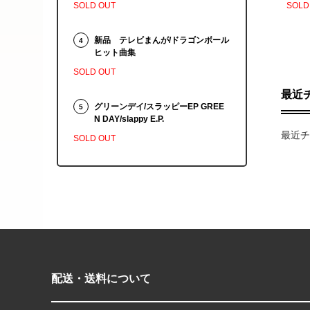
SOLD OUT
SOLD
新品 テレビまんが/ドラゴンボール
4
ヒット曲集
SOLD OUT
最近
グリーンデイ/スラッピーEP GREE
5
N DAY/slappy E.P.
最近チ
SOLD OUT
配送・送料について