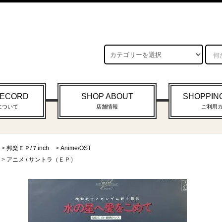
RECORD
SHOP ABOUT
SHOPPIN
について
店舗情報
ご利用
>
邦楽ＥＰ/７inch
>
Anime/OST
>
アニメ / サントラ（ＥＰ）