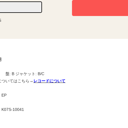
S
明
 盤: B ジャケット: B/C
についてはこちら→
レコードについて
EP
07S-10041
目】