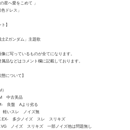
水の星へ愛をこめて 」
銀色ドレス」
ント】
戦士Zガンダム」主題歌
画像に写っているものが全てになります。
付属品などはコメント欄に記載しております。
状態について】
yl）
.NM 中古美品
 NM- 良盤 Aより劣る
EX+ 軽いスレ ノイズ無
] EX.EX- 多少ノイズ スレ スリキズ
VG+.VG ノイズ スリキズ 一部ノイズ他は問題無し