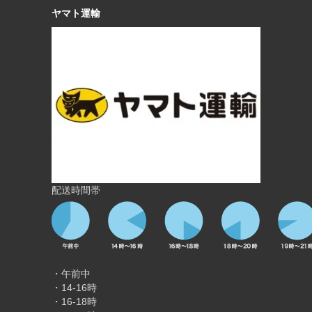
ヤマト運輸
配送時間帯
・午前中
・14-16時
・16-18時