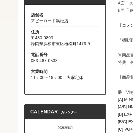
A面「
B面「 
店舗名
アビーロード浜松店
【コメ
住所
〒430-0803
「機動
静岡県浜松市東区植松町1476-9
電話番号
※商品
053-467-0533
特典、
営業時間
【商品
11：00～19：00 火曜定休
盤（Vin
[A] M
[A/B]
CALENDAR
カレンダー
[B] 
[B/C
2026年8月
[C] 