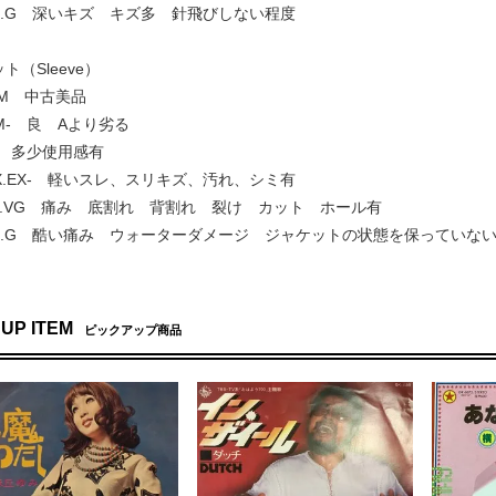
 G+.G 深いキズ キズ多 針飛びしない程度
ト（Sleeve）
.NM 中古美品
 NM- 良 Aより劣る
EX+ 多少使用感有
] EX.EX- 軽いスレ、スリキズ、汚れ、シミ有
VG+.VG 痛み 底割れ 背割れ 裂け カット ホール有
 G+.G 酷い痛み ウォーターダメージ ジャケットの状態を保っていな
 UP ITEM
ピックアップ商品