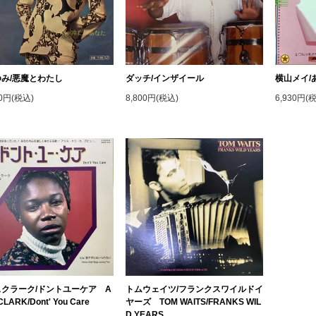
み/悪魔とわたし
ダッチ/インザイール
横山メイ/
00円(税込)
8,800円(税込)
6,930円(
クラーク/ドントユーケア A
トムウェイツ/フランクスワイルドイ
CLARK/Dont' You Care
ヤーズ TOM WAITS/FRANKS WIL
D YEARS