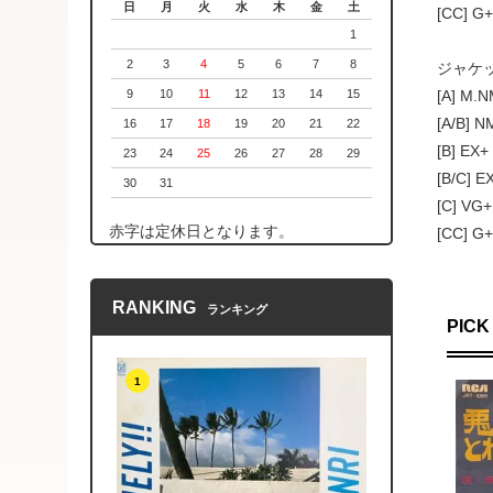
日
月
火
水
木
金
土
[CC]
1
2
3
4
5
6
7
8
ジャケッ
[A] M
9
10
11
12
13
14
15
[A/B]
16
17
18
19
20
21
22
[B] 
23
24
25
26
27
28
29
[B/C
30
31
[C] 
赤字は定休日となります。
[CC]
RANKING
ランキング
PICK
1