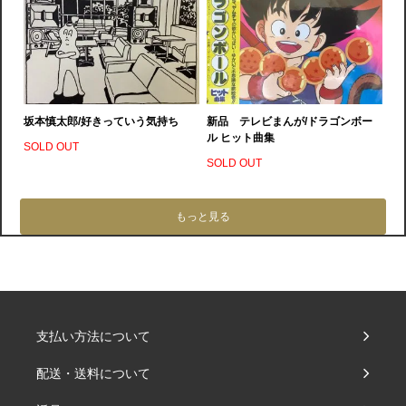
坂本慎太郎/好きっていう気持ち
新品 テレビまんが/ドラゴンボー
ル ヒット曲集
SOLD OUT
SOLD OUT
もっと見る
支払い方法について
配送・送料について