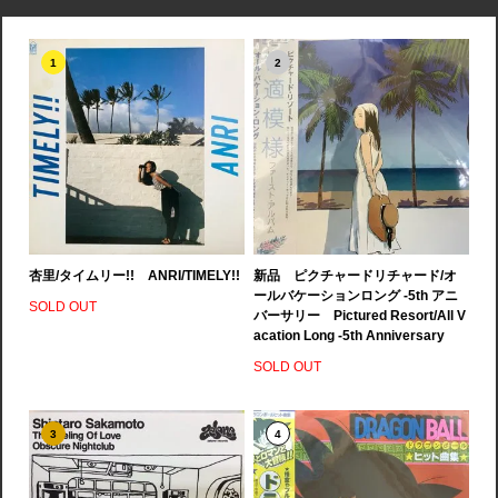
1
2
杏里/タイムリー!! ANRI/TIMELY!!
新品 ピクチャードリチャード/オ
ールバケーションロング -5th アニ
SOLD OUT
バーサリー Pictured Resort/All V
acation Long -5th Anniversary
SOLD OUT
3
4