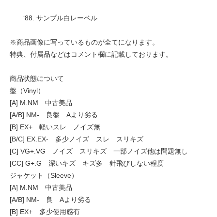
‘88. サンプル白レーベル
※商品画像に写っているものが全てになります。
特典、付属品などはコメント欄に記載しております。
商品状態について
盤（Vinyl）
[A] M.NM 中古美品
[A/B] NM- 良盤 Aより劣る
[B] EX+ 軽いスレ ノイズ無
[B/C] EX.EX- 多少ノイズ スレ スリキズ
[C] VG+.VG ノイズ スリキズ 一部ノイズ他は問題無し
[CC] G+.G 深いキズ キズ多 針飛びしない程度
ジャケット（Sleeve）
[A] M.NM 中古美品
[A/B] NM- 良 Aより劣る
[B] EX+ 多少使用感有