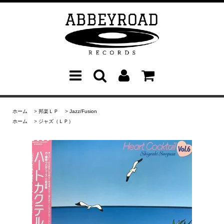
ホーム
>
邦楽ＬＰ
>
Jazz/Fusion
ホーム
>
ジャズ（ＬＰ）