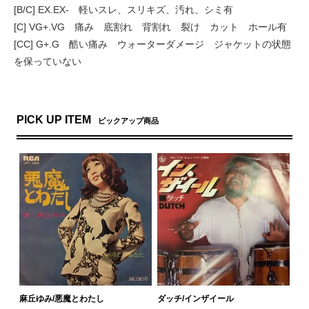
[B/C] EX.EX- 軽いスレ、スリキズ、汚れ、シミ有
[C] VG+.VG 痛み 底割れ 背割れ 裂け カット ホール有
[CC] G+.G 酷い痛み ウォーターダメージ ジャケットの状態
を保っていない
PICK UP ITEM
ピックアップ商品
麻丘ゆみ/悪魔とわたし
ダッチ/インザイール