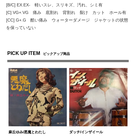
[B/C] EX.EX- 軽いスレ、スリキズ、汚れ、シミ有
[C] VG+.VG 痛み 底割れ 背割れ 裂け カット ホール有
[CC] G+.G 酷い痛み ウォーターダメージ ジャケットの状態
を保っていない
PICK UP ITEM
ピックアップ商品
麻丘ゆみ/悪魔とわたし
ダッチ/インザイール