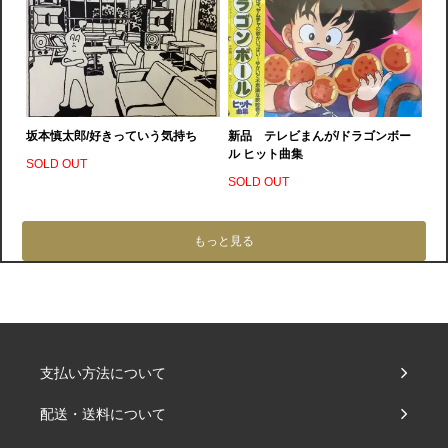
坂本慎太郎/好きっていう気持ち
新品 テレビまんが/ドラゴンボー
ル ヒット曲集
SOLD OUT
SOLD OUT
もっと見る
支払い方法について
配送・送料について