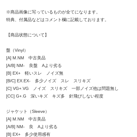
※商品画像に写っているものが全てになります。
特典、付属品などはコメント欄に記載しております。
【商品状態について】
盤（Vinyl）
[A] M.NM 中古美品
[A/B] NM- 良盤 Aより劣る
[B] EX+ 軽いスレ ノイズ無
[B/C] EX.EX- 多少ノイズ スレ スリキズ
[C] VG+.VG ノイズ スリキズ 一部ノイズ他は問題無し
[CC] G+.G 深いキズ キズ多 針飛びしない程度
ジャケット（Sleeve）
[A] M.NM 中古美品
[A/B] NM- 良 Aより劣る
[B] EX+ 多少使用感有