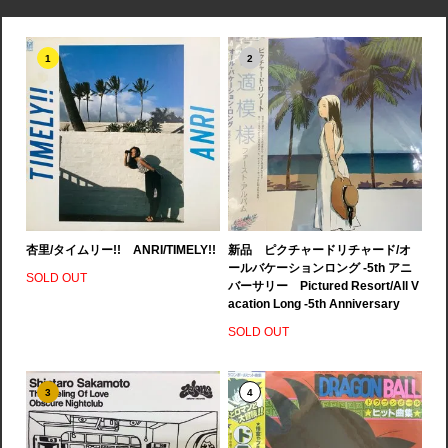
1
2
杏里/タイムリー!! ANRI/TIMELY!!
新品 ピクチャードリチャード/オ
ールバケーションロング -5th アニ
SOLD OUT
バーサリー Pictured Resort/All V
acation Long -5th Anniversary
SOLD OUT
3
4