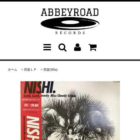
ホーム
>
邦楽ＬＰ
>
邦楽('80s)