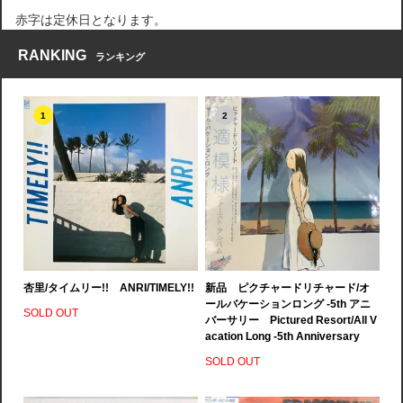
赤字は定休日となります。
RANKING
ランキング
1
2
杏里/タイムリー!! ANRI/TIMELY!!
新品 ピクチャードリチャード/オ
ールバケーションロング -5th アニ
SOLD OUT
バーサリー Pictured Resort/All V
acation Long -5th Anniversary
SOLD OUT