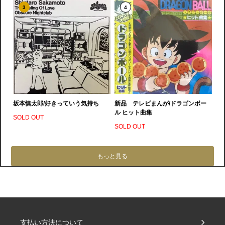
3
4
坂本慎太郎/好きっていう気持ち
新品 テレビまんが/ドラゴンボー
ル ヒット曲集
SOLD OUT
SOLD OUT
もっと見る
支払い方法について