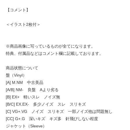
【コメント】
＜イラスト2枚付＞
※商品画像に写っているものが全てになります。
特典、付属品などはコメント欄に記載しております。
商品状態について
盤（Vinyl）
[A] M.NM 中古美品
[A/B] NM- 良盤 Aより劣る
[B] EX+ 軽いスレ ノイズ無
[B/C] EX.EX- 多少ノイズ スレ スリキズ
[C] VG+.VG ノイズ スリキズ 一部ノイズ他は問題無し
[CC] G+.G 深いキズ キズ多 針飛びしない程度
ジャケット（Sleeve）