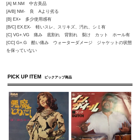
[A] M.NM 中古美品
[A/B] NM- 良 Aより劣る
[B] EX+ 多少使用感有
[B/C] EX.EX- 軽いスレ、スリキズ、汚れ、シミ有
[C] VG+.VG 痛み 底割れ 背割れ 裂け カット ホール有
[CC] G+.G 酷い痛み ウォーターダメージ ジャケットの状態
を保っていない
PICK UP ITEM
ピックアップ商品