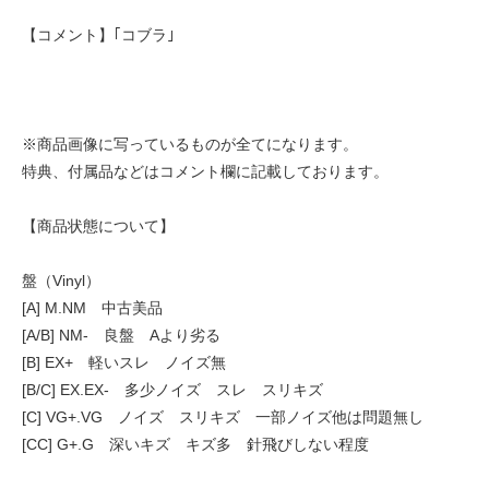
【コメント】｢コブラ｣
※商品画像に写っているものが全てになります。
特典、付属品などはコメント欄に記載しております。
【商品状態について】
盤（Vinyl）
[A] M.NM 中古美品
[A/B] NM- 良盤 Aより劣る
[B] EX+ 軽いスレ ノイズ無
[B/C] EX.EX- 多少ノイズ スレ スリキズ
[C] VG+.VG ノイズ スリキズ 一部ノイズ他は問題無し
[CC] G+.G 深いキズ キズ多 針飛びしない程度