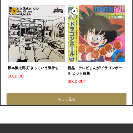
3
4
坂本慎太郎/好きっていう気持ち
新品 テレビまんが/ドラゴンボー
ル ヒット曲集
SOLD OUT
SOLD OUT
もっと見る