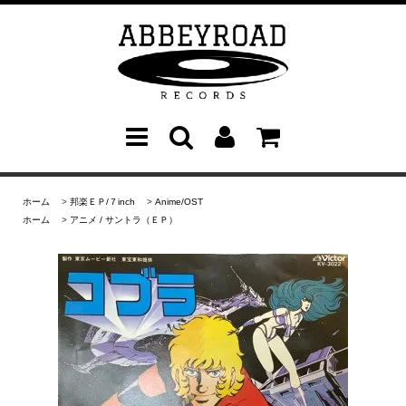
ホーム
>
邦楽ＥＰ/７inch
>
Anime/OST
ホーム
>
アニメ / サントラ（ＥＰ）