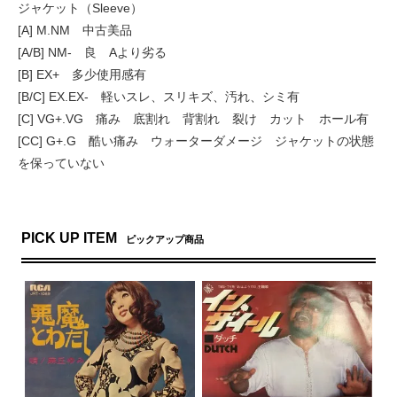
ジャケット（Sleeve）
[A] M.NM 中古美品
[A/B] NM- 良 Aより劣る
[B] EX+ 多少使用感有
[B/C] EX.EX- 軽いスレ、スリキズ、汚れ、シミ有
[C] VG+.VG 痛み 底割れ 背割れ 裂け カット ホール有
[CC] G+.G 酷い痛み ウォーターダメージ ジャケットの状態
を保っていない
PICK UP ITEM
ピックアップ商品