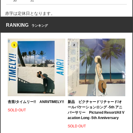
30
31
赤字は定休日となります。
RANKING
ランキング
1
2
杏里/タイムリー!! ANRI/TIMELY!!
新品 ピクチャードリチャード/オ
ールバケーションロング -5th アニ
SOLD OUT
バーサリー Pictured Resort/All V
acation Long -5th Anniversary
SOLD OUT