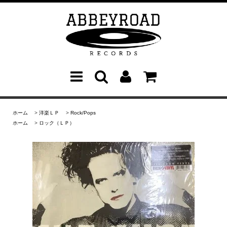
ホーム
>
洋楽ＬＰ
>
Rock/Pops
ホーム
>
ロック（ＬＰ）