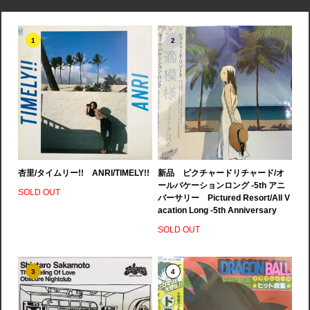
1
2
杏里/タイムリー!! ANRI/TIMELY!!
新品 ピクチャードリチャード/オ
ールバケーションロング -5th アニ
SOLD OUT
バーサリー Pictured Resort/All V
acation Long -5th Anniversary
SOLD OUT
3
4