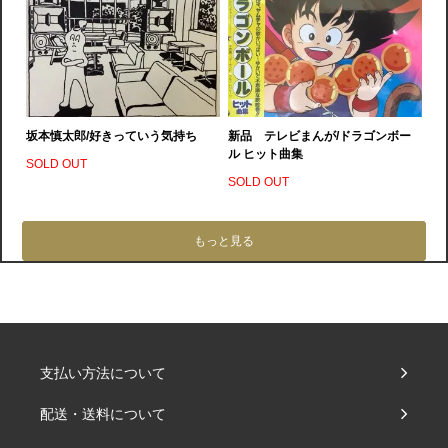
坂本慎太郎/好きっていう気持ち
新品 テレビまんが/ドラゴンボー
ル ヒット曲集
SOLD OUT
SOLD OUT
もっと見る
支払い方法について
配送・送料について