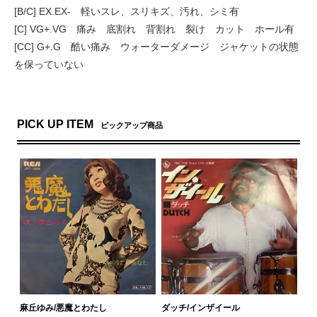
[B/C] EX.EX- 軽いスレ、スリキズ、汚れ、シミ有
[C] VG+.VG 痛み 底割れ 背割れ 裂け カット ホール有
[CC] G+.G 酷い痛み ウォーターダメージ ジャケットの状態
を保っていない
PICK UP ITEM
ピックアップ商品
麻丘ゆみ/悪魔とわたし
ダッチ/インザイール