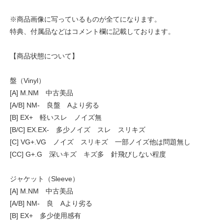
※商品画像に写っているものが全てになります。
特典、付属品などはコメント欄に記載しております。
【商品状態について】
盤（Vinyl）
[A] M.NM 中古美品
[A/B] NM- 良盤 Aより劣る
[B] EX+ 軽いスレ ノイズ無
[B/C] EX.EX- 多少ノイズ スレ スリキズ
[C] VG+.VG ノイズ スリキズ 一部ノイズ他は問題無し
[CC] G+.G 深いキズ キズ多 針飛びしない程度
ジャケット（Sleeve）
[A] M.NM 中古美品
[A/B] NM- 良 Aより劣る
[B] EX+ 多少使用感有