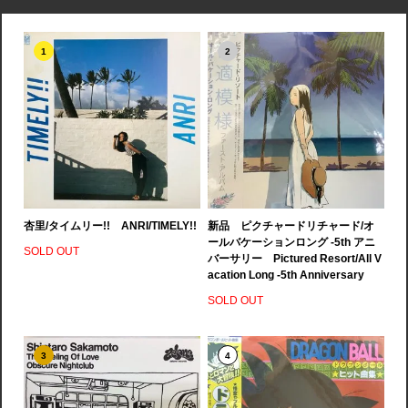
1
2
杏里/タイムリー!! ANRI/TIMELY!!
新品 ピクチャードリチャード/オ
ールバケーションロング -5th アニ
SOLD OUT
バーサリー Pictured Resort/All V
acation Long -5th Anniversary
SOLD OUT
3
4