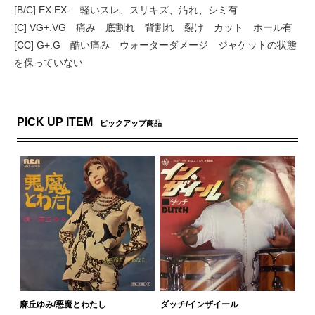
[B/C] EX.EX- 軽いスレ、スリキズ、汚れ、シミ有
[C] VG+.VG 痛み 底割れ 背割れ 裂け カット ホール有
[CC] G+.G 酷い痛み ウォーターダメージ ジャケットの状態
を保っていない
PICK UP ITEM
ピックアップ商品
麻丘ゆみ/悪魔とわたし
ダッチ/インザイール