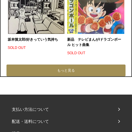
坂本慎太郎/好きっていう気持ち
新品 テレビまんが/ドラゴンボー
ル ヒット曲集
SOLD OUT
SOLD OUT
もっと見る
支払い方法について
配送・送料について