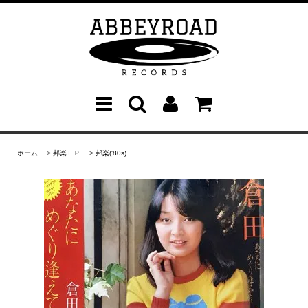
ホーム
>
邦楽ＬＰ
>
邦楽('80s)