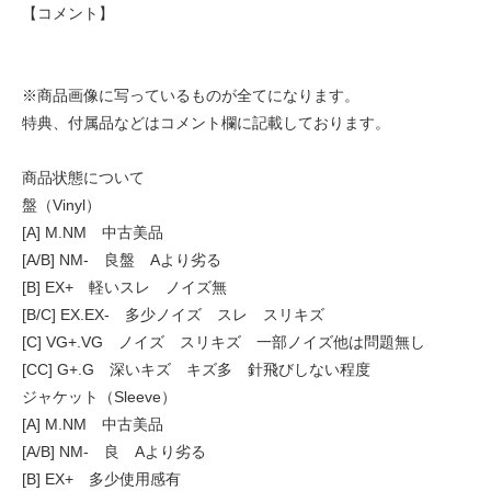
【コメント】
※商品画像に写っているものが全てになります。
特典、付属品などはコメント欄に記載しております。
商品状態について
盤（Vinyl）
[A] M.NM 中古美品
[A/B] NM- 良盤 Aより劣る
[B] EX+ 軽いスレ ノイズ無
[B/C] EX.EX- 多少ノイズ スレ スリキズ
[C] VG+.VG ノイズ スリキズ 一部ノイズ他は問題無し
[CC] G+.G 深いキズ キズ多 針飛びしない程度
ジャケット（Sleeve）
[A] M.NM 中古美品
[A/B] NM- 良 Aより劣る
[B] EX+ 多少使用感有