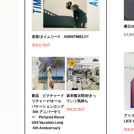
麻丘ゆ
63,8
杏里/タイムリー!! ANRI/TIMELY!!
SOLD OUT
2
3
新品 ピクチャード
坂本慎太郎/好きっ
リチャード/オール
ていう気持ち
バケーションロング
SOLD OUT
-5th アニバーサリ
アリス
ー Pictured Resor
LICE 
t/All Vacation Long
-5th Anniversary
SOLD