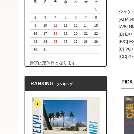
日
月
火
水
木
金
土
1
ジャケッ
2
3
4
5
6
7
8
[A] M
9
10
11
12
13
14
15
[A/B]
[B] 
16
17
18
19
20
21
22
[B/C
23
24
25
26
27
28
29
[C] 
30
31
[CC]
赤字は定休日となります。
PICK
RANKING
ランキング
1