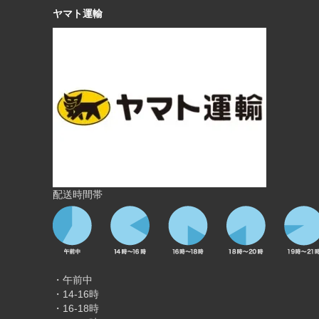
ヤマト運輸
配送時間帯
・午前中
・14-16時
・16-18時