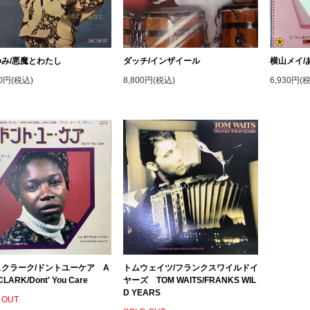
み/悪魔とわたし
ダッチ/インザイール
横山メイ/
00円(税込)
8,800円(税込)
6,930円(
クラーク/ドントユーケア A
トムウェイツ/フランクスワイルドイ
CLARK/Dont' You Care
ヤーズ TOM WAITS/FRANKS WIL
D YEARS
 OUT