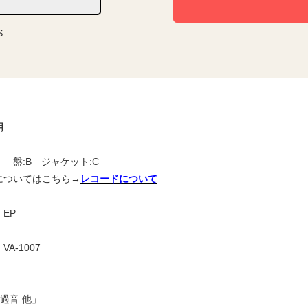
S
明
 盤:B ジャケット:C
についてはこちら→
レコードについて
EP
A-1007
目】
通過音 他」