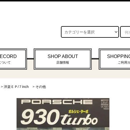
RECORD
SHOP ABOUT
SHOPPIN
について
店舗情報
ご利用
>
洋楽ＥＰ/７inch
>
その他