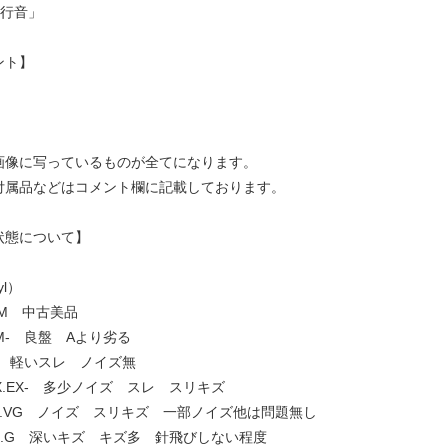
走行音」
ント】
画像に写っているものが全てになります。
付属品などはコメント欄に記載しております。
状態について】
yl）
.NM 中古美品
 NM- 良盤 Aより劣る
EX+ 軽いスレ ノイズ無
] EX.EX- 多少ノイズ スレ スリキズ
VG+.VG ノイズ スリキズ 一部ノイズ他は問題無し
 G+.G 深いキズ キズ多 針飛びしない程度