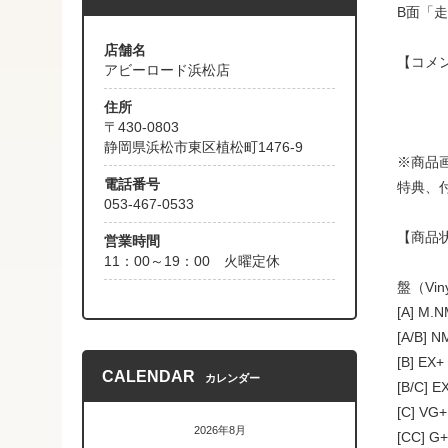
B面「
店舗名
【コメ
アビーロード浜松店
住所
〒430-0803
静岡県浜松市東区植松町1476-9
※商品
電話番号
特典、
053-467-0533
【商品
営業時間
11：00～19：00 火曜定休
盤（Vin
[A] M
[A/B]
[B] 
CALENDAR
カレンダー
[B/C
[C] 
2026年8月
[CC]