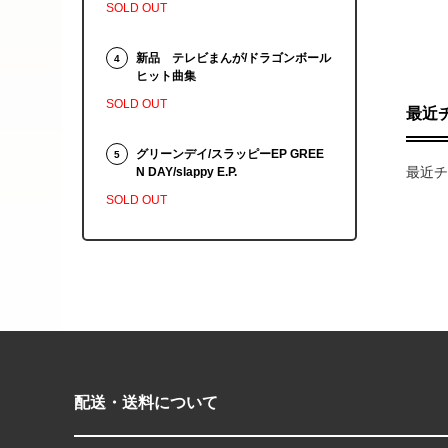
SOLD OUT
新品 テレビまんが/ドラゴンボール
4
ヒット曲集
SOLD OUT
最近
グリーンデイ/スラッピーEP GREE
5
最近チ
N DAY/slappy E.P.
SOLD OUT
配送・送料について