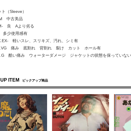
ト（Sleeve）
.NM 中古美品
 NM- 良 Aより劣る
EX+ 多少使用感有
] EX.EX- 軽いスレ、スリキズ、汚れ、シミ有
VG+.VG 痛み 底割れ 背割れ 裂け カット ホール有
 G+.G 酷い痛み ウォーターダメージ ジャケットの状態を保っていな
 UP ITEM
ピックアップ商品