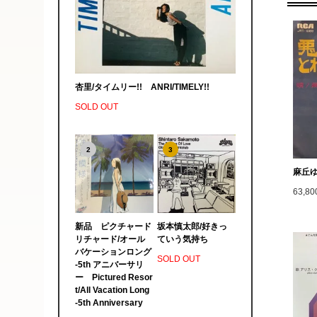
杏里/タイムリー!! ANRI/TIMELY!!
SOLD OUT
2
3
麻丘ゆ
63,8
新品 ピクチャード
坂本慎太郎/好きっ
リチャード/オール
ていう気持ち
バケーションロング
SOLD OUT
-5th アニバーサリ
ー Pictured Resor
t/All Vacation Long
-5th Anniversary