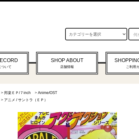
RECORD
SHOP ABOUT
SHOPPIN
について
店舗情報
ご利用
>
邦楽ＥＰ/７inch
>
Anime/OST
>
アニメ / サントラ（ＥＰ）