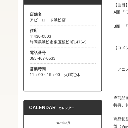
【曲目
A面 
店舗名
「ア
アビーロード浜松店
B面 
住所
「白
〒430-0803
静岡県浜松市東区植松町1476-9
【コメ
電話番号
053-467-0533
営業時間
アニメ
11：00～19：00 火曜定休
「ハ
※商品
特典、
CALENDAR
カレンダー
商品状
2026年8月
盤（Vin