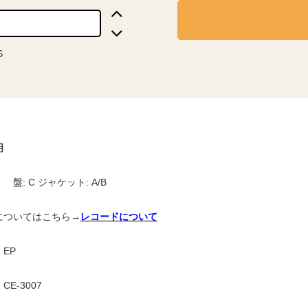
S
明
 盤: C ジャケット: A/B
についてはこちら→
レコードについて
EP
E-3007