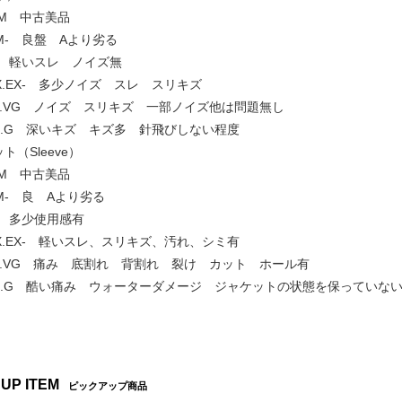
.NM 中古美品
 NM- 良盤 Aより劣る
EX+ 軽いスレ ノイズ無
] EX.EX- 多少ノイズ スレ スリキズ
VG+.VG ノイズ スリキズ 一部ノイズ他は問題無し
 G+.G 深いキズ キズ多 針飛びしない程度
ト（Sleeve）
.NM 中古美品
 NM- 良 Aより劣る
EX+ 多少使用感有
] EX.EX- 軽いスレ、スリキズ、汚れ、シミ有
VG+.VG 痛み 底割れ 背割れ 裂け カット ホール有
 G+.G 酷い痛み ウォーターダメージ ジャケットの状態を保っていな
 UP ITEM
ピックアップ商品