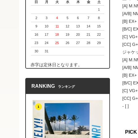
日
月
火
水
木
金
土
[A] M
1
[A/B]
2
3
4
5
6
7
8
[B] 
9
10
11
12
13
14
15
[B/C
16
17
18
19
20
21
22
[C] 
23
24
25
26
27
28
29
[CC]
30
31
ジャケッ
[A] M
赤字は定休日となります。
[A/B]
[B] 
[B/C
RANKING
ランキング
[C] 
[CC]
- [ ]
1
PICK