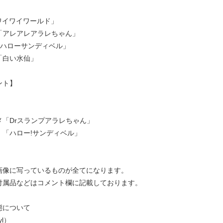
】
「ワイワイワールド」
レアレアラレちゃん」
「ハローサンディベル」
い水仙」
ント】
「Drスランプアラレちゃん」
ロー!サンディベル」
画像に写っているものが全てになります。
付属品などはコメント欄に記載しております。
態について
yl）