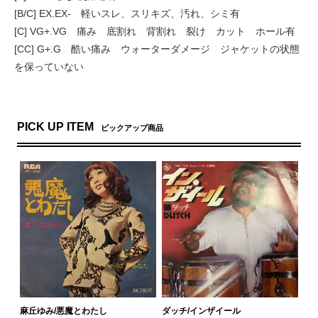
[B/C] EX.EX- 軽いスレ、スリキズ、汚れ、シミ有
[C] VG+.VG 痛み 底割れ 背割れ 裂け カット ホール有
[CC] G+.G 酷い痛み ウォーターダメージ ジャケットの状態
を保っていない
PICK UP ITEM
ピックアップ商品
麻丘ゆみ/悪魔とわたし
ダッチ/インザイール