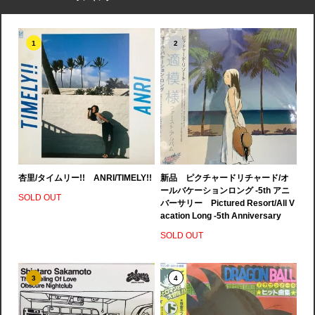
1
2
杏里/タイムリー!! ANRI/TIMELY!!
新品 ピクチャードリチャード/オ
ールバケーションロング -5th アニ
SOLD OUT
バーサリー Pictured Resort/All V
acation Long -5th Anniversary
SOLD OUT
3
4