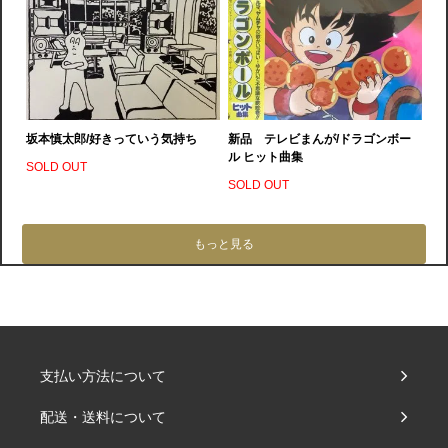
坂本慎太郎/好きっていう気持ち
新品 テレビまんが/ドラゴンボー
ル ヒット曲集
SOLD OUT
SOLD OUT
もっと見る
支払い方法について
配送・送料について