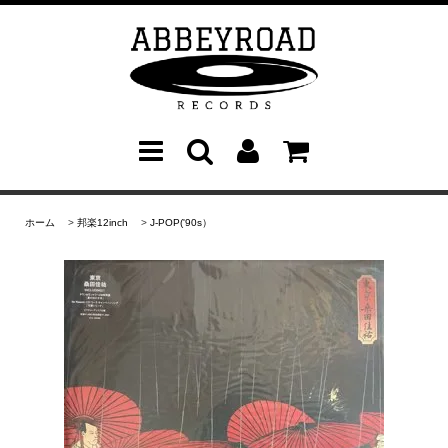
ホーム
>
邦楽12inch
>
J-POP('90s）