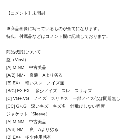
【コメント】未開封
※商品画像に写っているものが全てになります。
特典、付属品などはコメント欄に記載しております。
商品状態について
盤（Vinyl）
[A] M.NM 中古美品
[A/B] NM- 良盤 Aより劣る
[B] EX+ 軽いスレ ノイズ無
[B/C] EX.EX- 多少ノイズ スレ スリキズ
[C] VG+.VG ノイズ スリキズ 一部ノイズ他は問題無し
[CC] G+.G 深いキズ キズ多 針飛びしない程度
ジャケット（Sleeve）
[A] M.NM 中古美品
[A/B] NM- 良 Aより劣る
[B] EX+ 多少使用感有