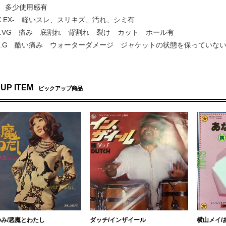
EX+ 多少使用感有
] EX.EX- 軽いスレ、スリキズ、汚れ、シミ有
VG+.VG 痛み 底割れ 背割れ 裂け カット ホール有
 G+.G 酷い痛み ウォーターダメージ ジャケットの状態を保っていな
 UP ITEM
ピックアップ商品
み/悪魔とわたし
ダッチ/インザイール
横山メイ/