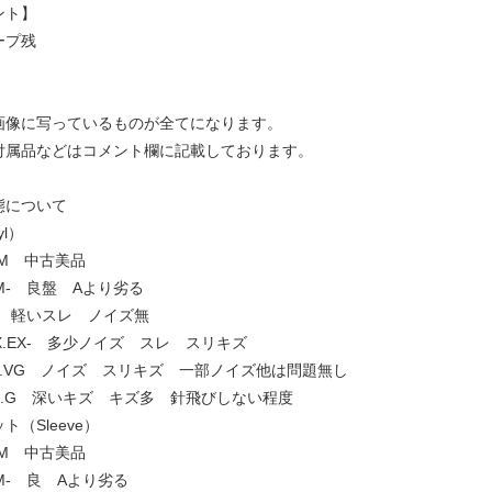
ント】
ープ残
画像に写っているものが全てになります。
付属品などはコメント欄に記載しております。
態について
yl）
.NM 中古美品
 NM- 良盤 Aより劣る
EX+ 軽いスレ ノイズ無
] EX.EX- 多少ノイズ スレ スリキズ
VG+.VG ノイズ スリキズ 一部ノイズ他は問題無し
 G+.G 深いキズ キズ多 針飛びしない程度
ト（Sleeve）
.NM 中古美品
 NM- 良 Aより劣る