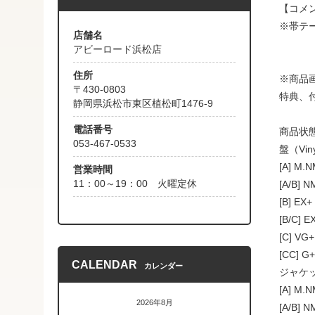
【コメ
※帯テ
店舗名
アビーロード浜松店
住所
※商品
〒430-0803
特典、
静岡県浜松市東区植松町1476-9
電話番号
商品状
053-467-0533
盤（Vin
[A] M
営業時間
11：00～19：00 火曜定休
[A/B]
[B] 
[B/C
[C] 
[CC]
CALENDAR
カレンダー
ジャケッ
[A] M
2026年8月
[A/B]