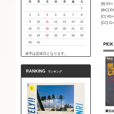
日
月
火
水
木
金
土
[B] 
1
[B/C
2
3
4
5
6
7
8
[C] 
9
10
11
12
13
14
15
[CC]
16
17
18
19
20
21
22
23
24
25
26
27
28
29
30
31
PICK
赤字は定休日となります。
RANKING
ランキング
1
麻丘ゆ