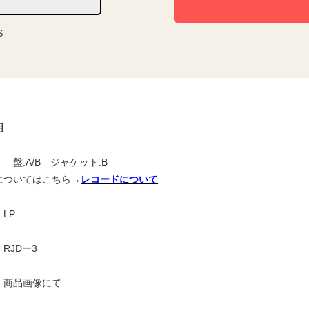
S
明
 盤:A/B ジャケット:B
についてはこちら→
レコードについて
LP
RJDー3
】商品画像にて