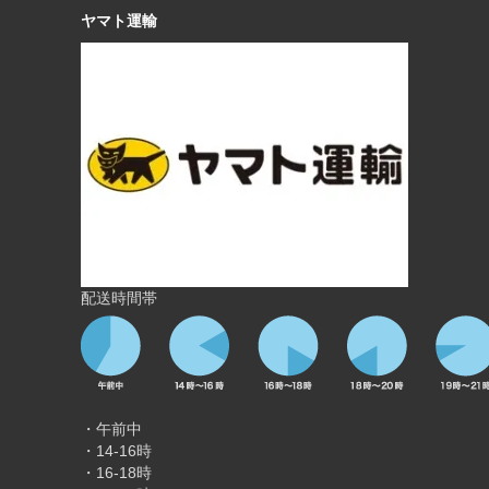
ヤマト運輸
配送時間帯
・午前中
・14-16時
・16-18時