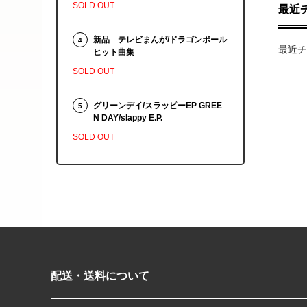
SOLD OUT
最近
新品 テレビまんが/ドラゴンボール
4
最近チ
ヒット曲集
SOLD OUT
グリーンデイ/スラッピーEP GREE
5
N DAY/slappy E.P.
SOLD OUT
配送・送料について