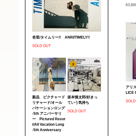
63,8
杏里/タイムリー!! ANRI/TIMELY!!
SOLD OUT
2
3
アリス
LICE 
新品 ピクチャード
坂本慎太郎/好きっ
SOLD
リチャード/オール
ていう気持ち
バケーションロング
SOLD OUT
-5th アニバーサリ
ー Pictured Resor
t/All Vacation Long
-5th Anniversary