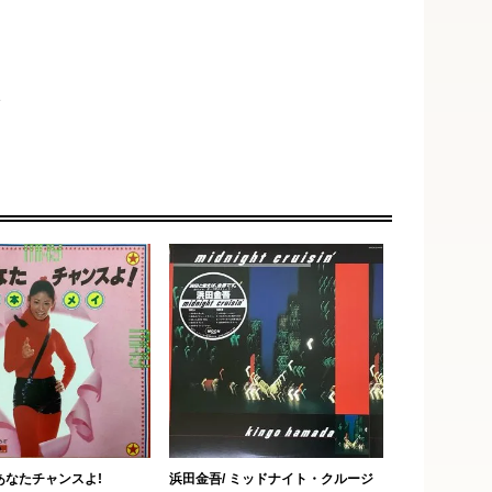
い
あなたチャンスよ!
浜田金吾/ ミッドナイト・クルージ