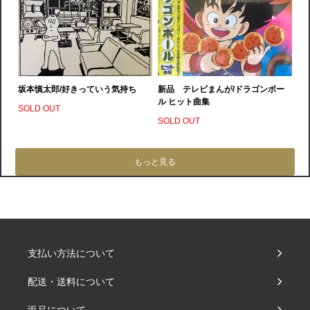
坂本慎太郎/好きっていう気持ち
新品 テレビまんが/ドラゴンボー
ル ヒット曲集
SOLD OUT
SOLD OUT
もっと見る
支払い方法について
配送・送料について