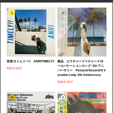
1
2
杏里/タイムリー!! ANRI/TIMELY!!
新品 ピクチャードリチャード/オ
ールバケーションロング -5th アニ
SOLD OUT
バーサリー Pictured Resort/All V
acation Long -5th Anniversary
SOLD OUT
3
4