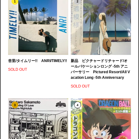
1
2
杏里/タイムリー!! ANRI/TIMELY!!
新品 ピクチャードリチャード/オ
ールバケーションロング -5th アニ
SOLD OUT
バーサリー Pictured Resort/All V
acation Long -5th Anniversary
SOLD OUT
3
4