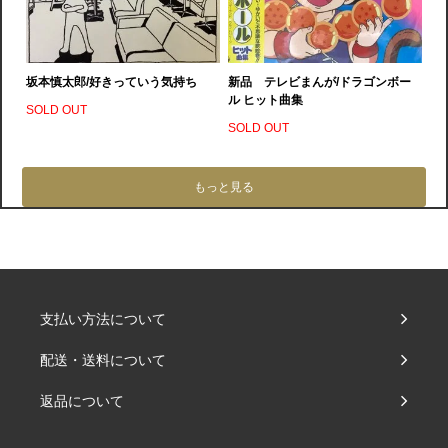
坂本慎太郎/好きっていう気持ち
新品 テレビまんが/ドラゴンボー
ル ヒット曲集
SOLD OUT
SOLD OUT
もっと見る
支払い方法について
配送・送料について
返品について