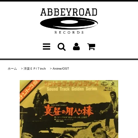
ホーム
>
洋楽ＥＰ/７inch
>
Anime/OST