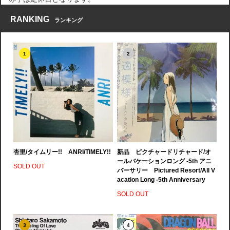
RANKING
ランキング
1
2
杏里/タイムリー!! ANRI/TIMELY!!
新品 ピクチャードリチャード/オ
ールバケーションロング -5th アニ
SOLD OUT
バーサリー Pictured Resort/All V
acation Long -5th Anniversary
SOLD OUT
3
4