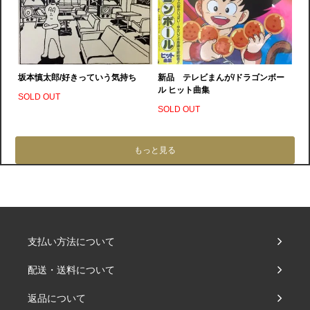
坂本慎太郎/好きっていう気持ち
新品 テレビまんが/ドラゴンボー
ル ヒット曲集
SOLD OUT
SOLD OUT
もっと見る
支払い方法について
配送・送料について
返品について