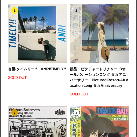
1
2
杏里/タイムリー!! ANRI/TIMELY!!
新品 ピクチャードリチャード/オ
ールバケーションロング -5th アニ
SOLD OUT
バーサリー Pictured Resort/All V
acation Long -5th Anniversary
SOLD OUT
3
4