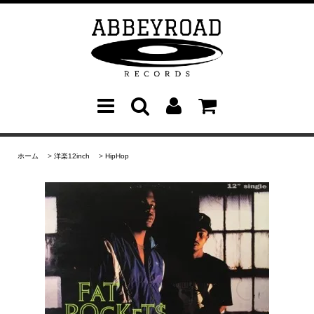
ホーム
>
洋楽12inch
>
HipHop