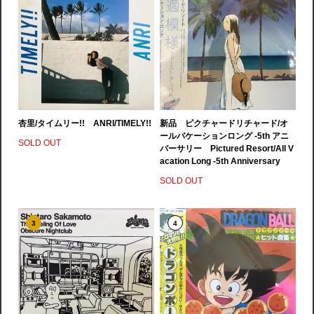
杏里/タイムリー!! ANRI/TIMELY!!
新品 ピクチャードリチャード/オ
ールバケーションロング -5th アニ
SOLD OUT
バーサリー Pictured Resort/All V
acation Long -5th Anniversary
SOLD OUT
3
4