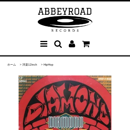
ホーム
>
洋楽12inch
>
HipHop