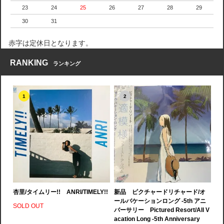
23
24
25
26
27
28
29
30
31
赤字は定休日となります。
RANKING
ランキング
1
2
杏里/タイムリー!! ANRI/TIMELY!!
新品 ピクチャードリチャード/オ
ールバケーションロング -5th アニ
SOLD OUT
バーサリー Pictured Resort/All V
acation Long -5th Anniversary