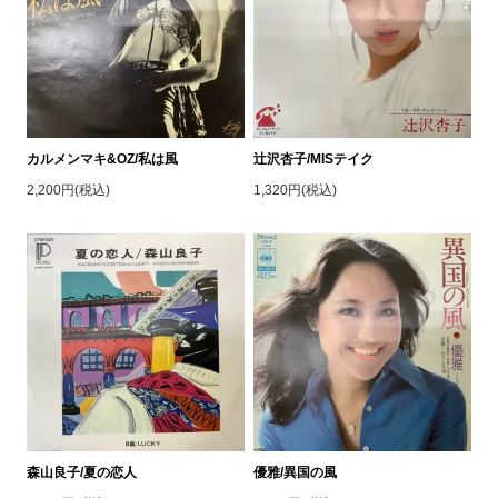
カルメンマキ&OZ/私は風
辻沢杏子/MISテイク
2,200円(税込)
1,320円(税込)
森山良子/夏の恋人
優雅/異国の風