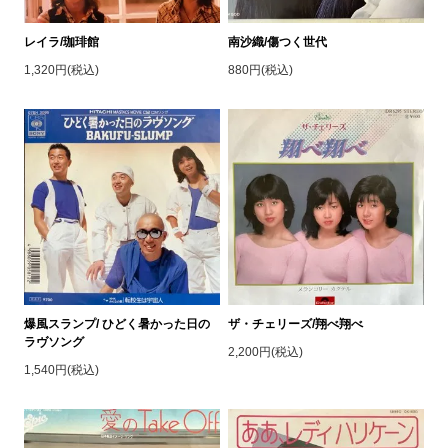
レイラ/珈琲館
南沙織/傷つく世代
1,320円(税込)
880円(税込)
爆風スランプ/ ひどく暑かった日の
ザ・チェリーズ/翔べ翔べ
ラヴソング
2,200円(税込)
1,540円(税込)