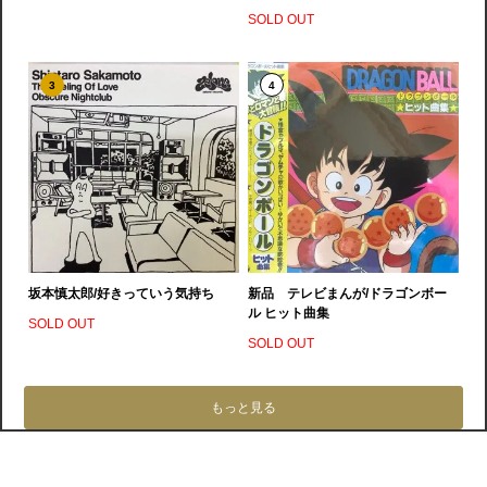
SOLD OUT
3
4
坂本慎太郎/好きっていう気持ち
新品 テレビまんが/ドラゴンボー
ル ヒット曲集
SOLD OUT
SOLD OUT
もっと見る